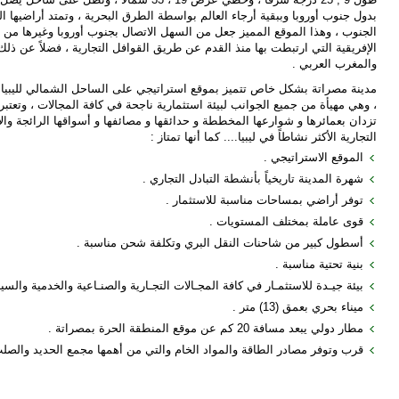
الجنوب ، وهذا الموقع المميز جعل من السهل الاتصال بجنوب أوروبا وغيرها من ا
الإفريقية التي ارتبطت بها منذ القدم عن طريق القوافل التجارية ، فضلاً عن ذ
والمغرب العربي .
، وهي مهيأة من جميع الجوانب لبيئة استثمارية ناجحة في كافة المجالات ، وتعتب
تزدان بعمائرها و شوارعها المخططة و حدائقها و مصائفها و أسواقها الرائجة وال
التجارية الأكثر نشاطاً في ليبيا.... كما أنها تمتاز :
الموقع الاستراتيجي .
شهرة المدينة تاريخياً بأنشطة التبادل التجاري .
توفر أراضي بمساحات مناسبة للاستثمار .
قوى عاملة بمختلف المستويات .
أسطول كبير من شاحنات النقل البري وتكلفة شحن مناسبة .
بنية تحتية مناسبة .
بيئة جيـدة للاستثمـار في كافة المجـالات التجـارية والصنـاعية والخدمية والسيا
ميناء بحري بعمق (13) متر .
مطار دولي يبعد مسافة 20 كم عن موقع المنطقة الحرة بمصراتة .
قرب وتوفر مصادر الطاقة والمواد الخام والتي من أهمها مجمع الحديد والصلب