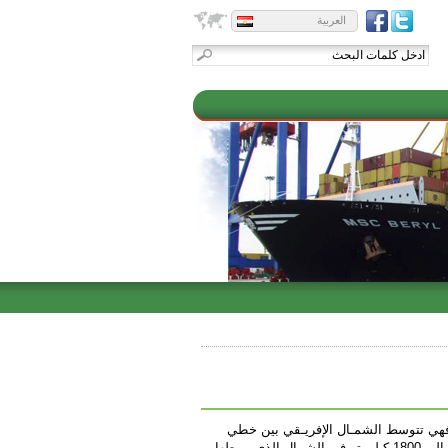
العربية
، فهي تتوسط الشمـال الإفريـقي بين خطي
طول 9 , 25 درجة شرقاً ، وخطي عرض 19 ، 33 شمالاً ، وتطل على ساحل يصل إلى 1800 كيلومتر في الشمال الذي يربطها