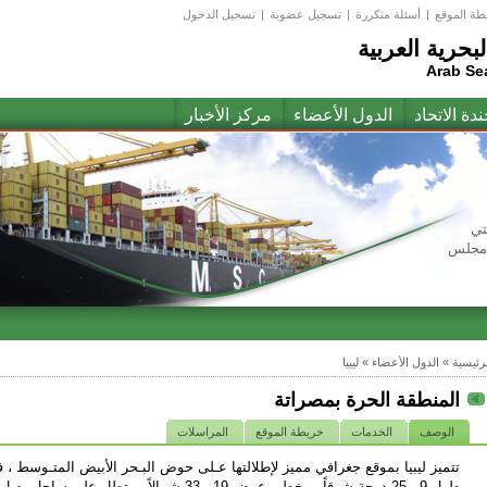
طة الموقع
|
أسئلة متكررة
|
تسجيل عضوبة
|
تسجيل الدخول
لبحرية العربية
Arab Se
ندة الاتحاد
الدول الأعضاء
مركز الأخبار
تي
(مجلس
لرئيسية
»
الدول الأعضاء
»
ليبيا
المنطقة الحرة بمصراتة
الوصف
الخدمات
خريطة الموقع
المراسلات
تتميز ليبيا بموقع جغرافي مميز لإطلالتها عـلى حوض البـحر الأبيض المتـوسط 