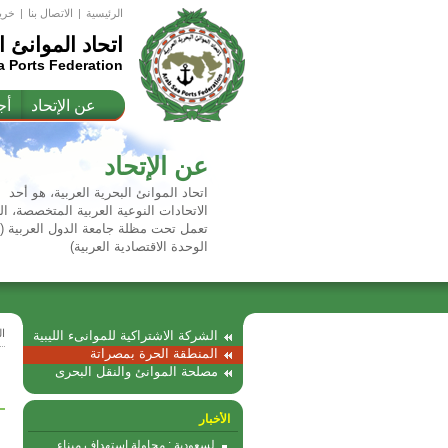
الرئيسية
|
اﻻتصال بنا
|
خري
اتحاد الموانئ ا
a Ports Federation
عن الإتحاد
أج
عن الإتحاد
اتحاد الموانئ البحرية العربية، هو أحد
الاتحادات النوعية العربية المتخصصة، ال
تعمل تحت مظلة جامعة الدول العربية 
الوحدة الاقتصادية العربية)
ا
الشركة الاشتراكية للموانىء الليبية
المنطقة الحرة بمصراتة
مصلحة الموانئ والنقل البحرى
الأخبار
لسعودية : محاولة استهداف ميناء