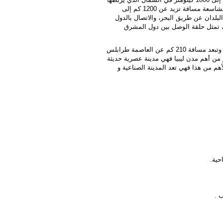
بدول جنوب أوروبا وببقية أرجاء العالم بواسطة الطرق البحرية ، وتمتد أراضيها الشاسعة مسافة تزيد عن 1200 كم إلى
لبلدان عن طريق البحر، والاتصال بالدول
لك تمثل حلقة الوصل بين دول المشرق
مدينة مصراتة بشكل خاص تتميز بموقع استراتيجي على الساحل الشمالي لليبيا وتبعد مسافة 210 كم عن العاصمة طرابلس
ر من أهم مدن ليبيا فهي مدينة عصرية حديثة
أهم من هذا فهي تعد المدينة الصناعية و
حية.
 .