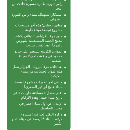
رأس تنورة بطائرة مسيرة جاءت من
البحر
استنكار استهداف ميناء راس التنورة
البترولي
موانئ أبوظبي: هذه آخر مستجدات
مشروع توسعة ميناء خليفة
مدير مرفأ طرابلس اللبناني يكشف
ملامح الخطة المستقبلية للنهوض
بالمرفأ.. بعد انفجار بيروت
الموانئ الكويتية تسيطر على حريق
محدود في رافعة متحركة بمیناء
الشعیبة
بعد حادثة مرفأ بيروت.. الجزائر تنقل
هذه المواد الحساسة من ميناء
سكيكدة
ما هي آخر تطورات مشروع توسعة
ميناء خليج أبو قير المصري؟
أعلى معدل « مسافنة حاويات » في
تاريخ ميناء جدة.. وهذه الأرقام
الإعلان عن أول ميناء أخضر في
مصر.. التفاصيل
وزارة النقل العراقية : مشروع
مرتقب لبناء 5 أرصفة في ميناء الفاو
الكبير