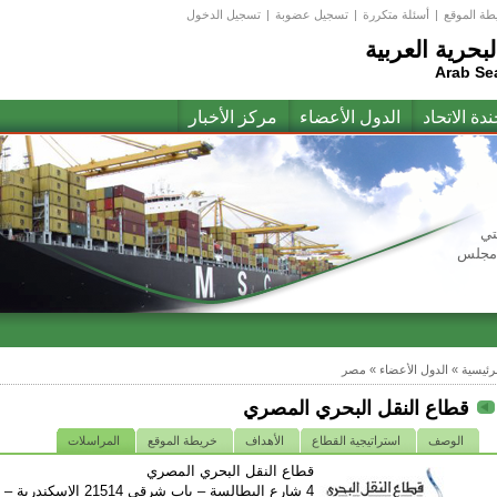
طة الموقع
|
أسئلة متكررة
|
تسجيل عضوبة
|
تسجيل الدخول
لبحرية العربية
Arab Se
ندة الاتحاد
الدول الأعضاء
مركز الأخبار
تي
(مجلس
لرئيسية
»
الدول الأعضاء
»
مصر
قطاع النقل البحري المصري
الوصف
استراتيجية القطاع
الأهداف
خريطة الموقع
المراسلات
قطاع النقل البحري المصري
4 شارع البطالسة – باب شرقي 21514 الإسكندرية – مصر الإسكندرية