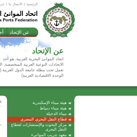
الرئيسية
|
اﻻتصال بنا
|
خري
اتحاد الموانئ ا
a Ports Federation
عن الإتحاد
أج
عن الإتحاد
اتحاد الموانئ البحرية العربية، هو أحد
الاتحادات النوعية العربية المتخصصة، ال
تعمل تحت مظلة جامعة الدول العربية 
الوحدة الاقتصادية العربية)
ا
هيئة ميناء الإسكندرية
هيئة ميناء دمياط
ميناء الدخيلة
قطاع النقل البحري المصري
مركز البحوث والإستشارات لقطاع
النقل البحرى
معهد تدريب الموانىء