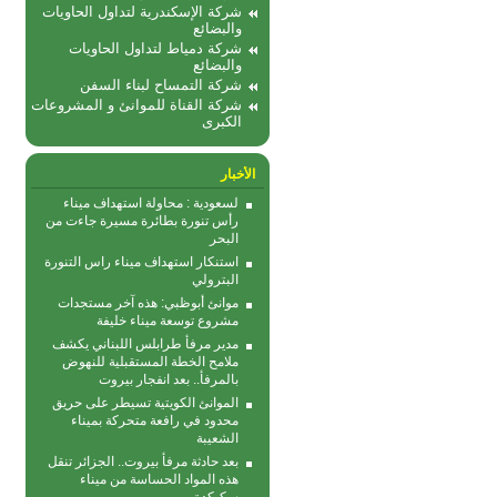
شركة الإسكندرية لتداول الحاويات
والبضائع
شركة دمياط لتداول الحاويات
والبضائع
شركة التمساح لبناء السفن
شركة القناة للموانئ و المشروعات
الكبرى
الأخبار
لسعودية : محاولة استهداف ميناء
رأس تنورة بطائرة مسيرة جاءت من
البحر
استنكار استهداف ميناء راس التنورة
البترولي
موانئ أبوظبي: هذه آخر مستجدات
مشروع توسعة ميناء خليفة
مدير مرفأ طرابلس اللبناني يكشف
ملامح الخطة المستقبلية للنهوض
بالمرفأ.. بعد انفجار بيروت
الموانئ الكويتية تسيطر على حريق
محدود في رافعة متحركة بمیناء
الشعیبة
بعد حادثة مرفأ بيروت.. الجزائر تنقل
هذه المواد الحساسة من ميناء