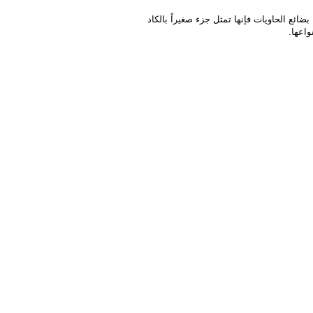
) هي أساس حركة المرفأ، أما بضائع الحاويات فإنها تمثل جزء صغيراً بالكاد