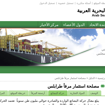
طة الموقع
|
أسئلة متكررة
|
تسجيل عضوبة
|
تسجيل الدخول
لبحرية العربية
Arab Se
ندة الاتحاد
الدول الأعضاء
مركز الأخبار
تي
(مجلس
لرئيسية
»
الدليل
»
مصلحة استثمار مرفأ طرابلس
مصلحة استثمار مرفأ طرابلس
الوصف
المواد التجارية
حركة البضائع
أرصفة المرفأ
خريطة الموقع
المر
يبلغ معدّل حركة البضائع الواردة والصادرة حوالي مليون طن سنوياً. تعتمد الحركة
حيث تصل إلى نسبة 85 – 90% من المجموع.