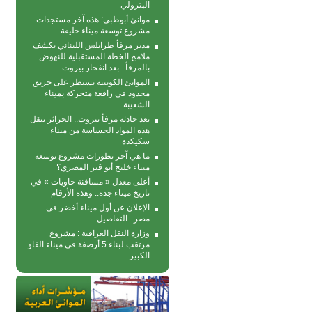
البترولي
موانئ أبوظبي: هذه آخر مستجدات
مشروع توسعة ميناء خليفة
مدير مرفأ طرابلس اللبناني يكشف
ملامح الخطة المستقبلية للنهوض
بالمرفأ.. بعد انفجار بيروت
الموانئ الكويتية تسيطر على حريق
محدود في رافعة متحركة بمیناء
الشعیبة
بعد حادثة مرفأ بيروت.. الجزائر تنقل
هذه المواد الحساسة من ميناء
سكيكدة
ما هي آخر تطورات مشروع توسعة
ميناء خليج أبو قير المصري؟
أعلى معدل « مسافنة حاويات » في
تاريخ ميناء جدة.. وهذه الأرقام
الإعلان عن أول ميناء أخضر في
مصر.. التفاصيل
وزارة النقل العراقية : مشروع
مرتقب لبناء 5 أرصفة في ميناء الفاو
الكبير