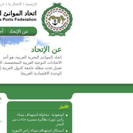
الرئيسية
|
اﻻتصال بنا
|
خري
اتحاد الموانئ ا
a Ports Federation
عن الإتحاد
أج
عن الإتحاد
اتحاد الموانئ البحرية العربية، هو أحد
الاتحادات النوعية العربية المتخصصة، ال
تعمل تحت مظلة جامعة الدول العربية 
الوحدة الاقتصادية العربية)
ا
الأخبار
لسعودية : محاولة استهداف ميناء
رأس تنورة بطائرة مسيرة جاءت من
البحر
استنكار استهداف ميناء راس التنورة